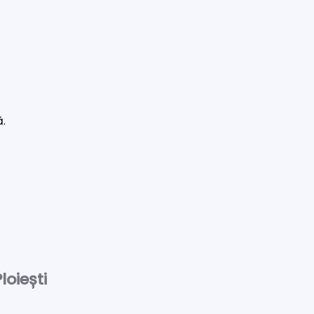
ă.
loiești