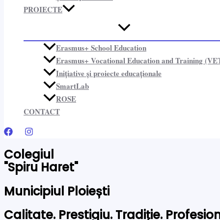
PROIECTE​
Erasmus+ School Education
Erasmus+ Vocational Education and Training (VE
Inițiative și proiecte educaționale​
SmartLab
ROSE
CONTACT
Colegiul
"Spiru Haret"
Municipiul Ploiești
Calitate. Prestigiu. Tradiție. Profesi