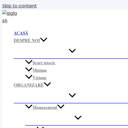
Skip to content
ACASĂ
DESPRE NOI
Scurt istoric
Misiune
Viziune
ORGANIZARE​
Management