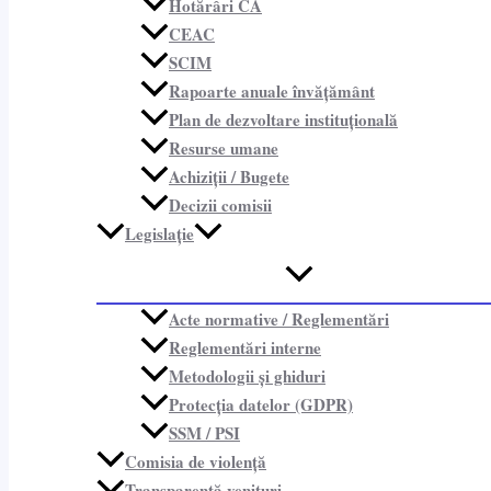
Hotărâri CA
CEAC
SCIM
Rapoarte anuale învățământ
Plan de dezvoltare instituțională
Resurse umane
Achiziții / Bugete
Decizii comisii
Legislație
Acte normative / Reglementări
Reglementări interne
Metodologii și ghiduri
Protecția datelor (GDPR)
SSM / PSI
Comisia de violență
Transparență venituri