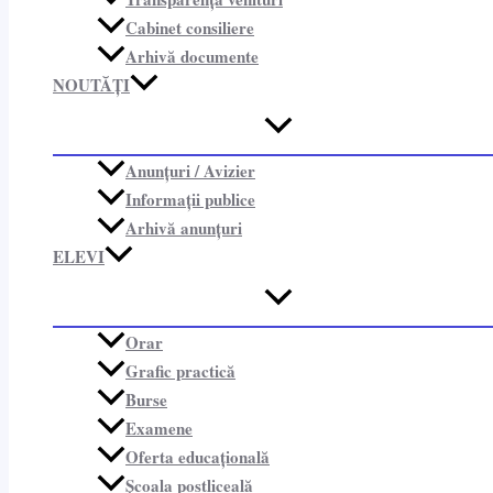
Cabinet consiliere​
Arhivă documente
NOUTĂȚI
Anunțuri / Avizier
Informații publice​
Arhivă anunțuri
ELEVI
Orar
Grafic practică
Burse
Examene
Oferta educațională
Școala postliceală