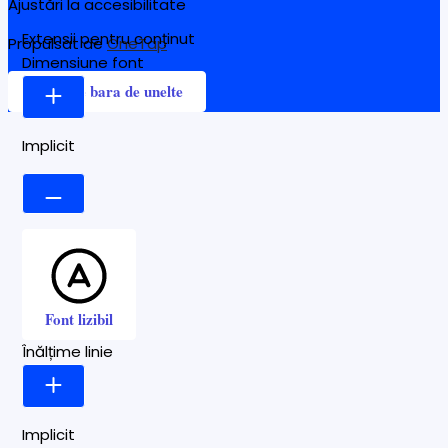
Ajustări la accesibilitate
Extensii pentru conținut
Propulsat de
OneTap
Dimensiune font
Ascunde bara de unelte
Implicit
Font lizibil
Înălțime linie
Implicit