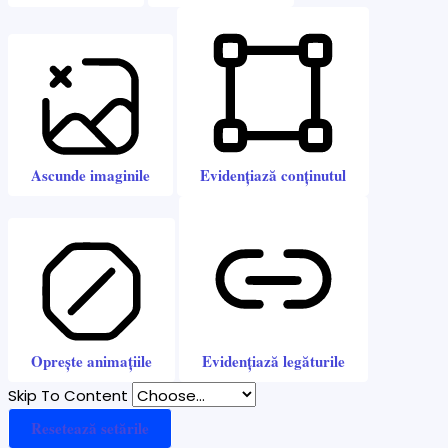
Ascunde imaginile
Evidențiază conținutul
Oprește animațiile
Evidențiază legăturile
Skip To Content
Resetează setările