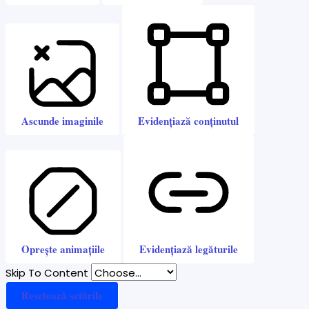
Ascunde imaginile
Evidențiază conținutul
Oprește animațiile
Evidențiază legăturile
Skip To Content
Resetează setările