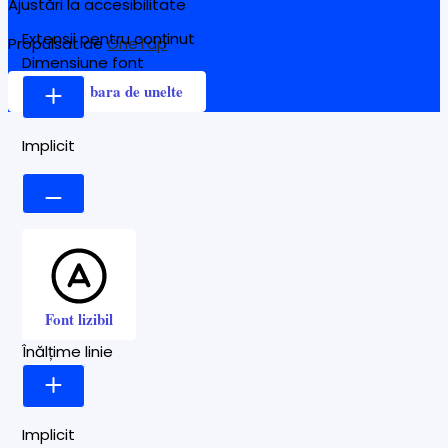
Ajustări la accesibilitate
Extensii pentru conținut
Propulsat de
OneTap
Dimensiune font
Ascunde bara de unelte
Implicit
Font lizibil
Înălțime linie
Implicit