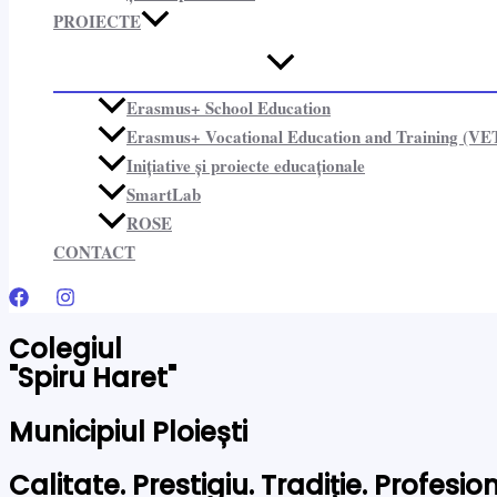
PROIECTE​
Erasmus+ School Education
Erasmus+ Vocational Education and Training (VE
Inițiative și proiecte educaționale​
SmartLab
ROSE
CONTACT
Colegiul
"Spiru Haret"
Municipiul Ploiești
Calitate. Prestigiu. Tradiție. Profesi