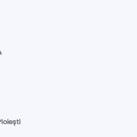
ă.
loiești