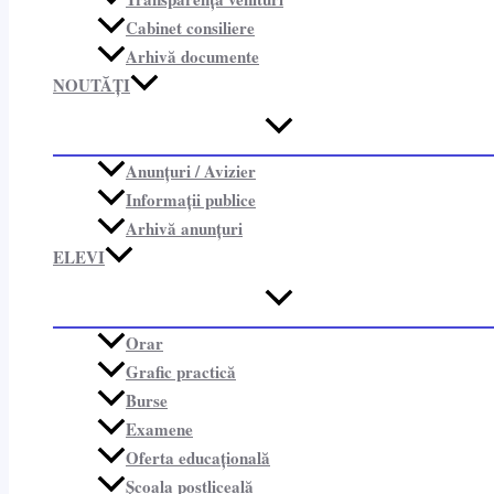
Cabinet consiliere​
Arhivă documente
NOUTĂȚI
Anunțuri / Avizier
Informații publice​
Arhivă anunțuri
ELEVI
Orar
Grafic practică
Burse
Examene
Oferta educațională
Școala postliceală