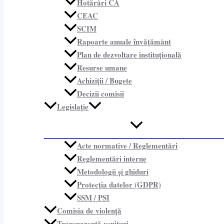
Hotărâri CA
CEAC
SCIM
Rapoarte anuale învățământ
Plan de dezvoltare instituțională
Resurse umane
Achiziții / Bugete
Decizii comisii
Legislație
Acte normative / Reglementări
Reglementări interne
Metodologii și ghiduri
Protecția datelor (GDPR)
SSM / PSI
Comisia de violență
Transparență venituri