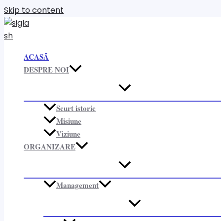
Skip to content
ACASĂ
DESPRE NOI
Scurt istoric
Misiune
Viziune
ORGANIZARE​
Management