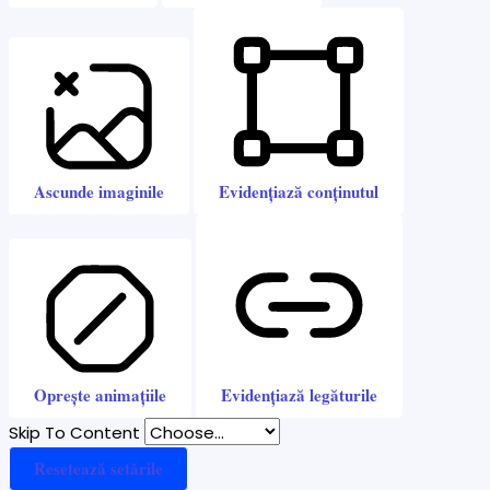
Ascunde imaginile
Evidențiază conținutul
Oprește animațiile
Evidențiază legăturile
Skip To Content
Resetează setările