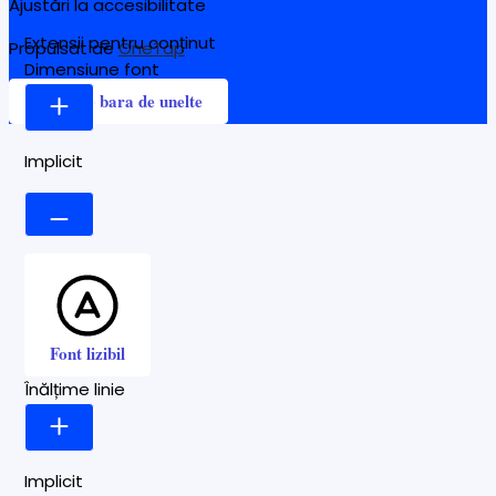
Ajustări la accesibilitate
Extensii pentru conținut
Propulsat de
OneTap
Dimensiune font
Ascunde bara de unelte
Implicit
Font lizibil
Înălțime linie
Implicit