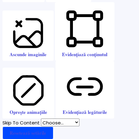
Ascunde imaginile
Evidențiază conținutul
Oprește animațiile
Evidențiază legăturile
Skip To Content
Resetează setările