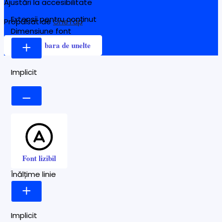
Ajustări la accesibilitate
Extensii pentru conținut
Propulsat de
OneTap
Dimensiune font
Ascunde bara de unelte
Implicit
Font lizibil
Înălțime linie
Implicit