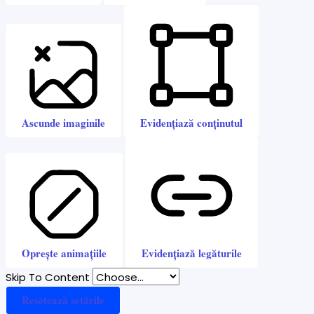
Ascunde imaginile
Evidențiază conținutul
Oprește animațiile
Evidențiază legăturile
Skip To Content
Resetează setările