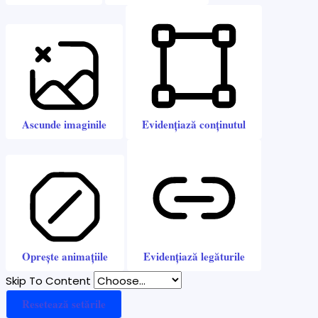
Ascunde imaginile
Evidențiază conținutul
Oprește animațiile
Evidențiază legăturile
Skip To Content
Resetează setările