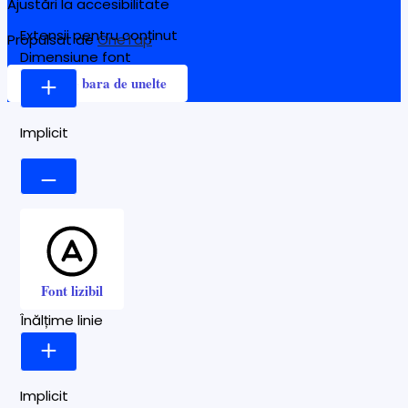
Ajustări la accesibilitate
Extensii pentru conținut
Propulsat de
OneTap
Dimensiune font
Ascunde bara de unelte
Implicit
Font lizibil
Înălțime linie
Implicit