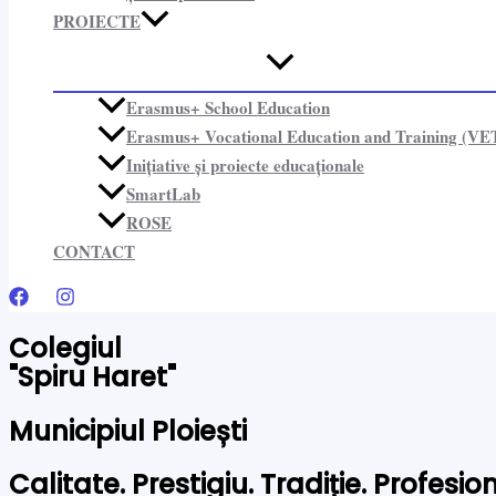
PROIECTE​
Erasmus+ School Education
Erasmus+ Vocational Education and Training (VE
Inițiative și proiecte educaționale​
SmartLab
ROSE
CONTACT
Colegiul
"Spiru Haret"
Municipiul Ploiești
Calitate. Prestigiu. Tradiție. Profesi