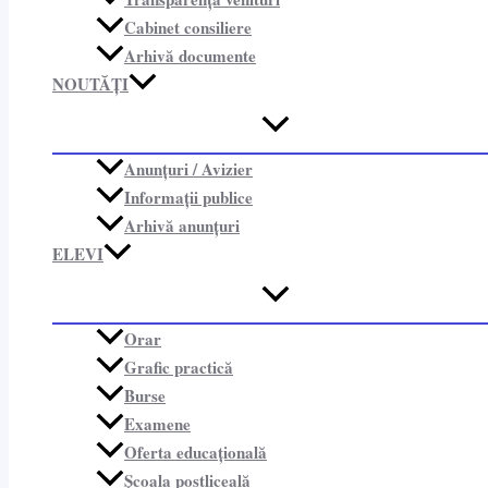
Cabinet consiliere​
Arhivă documente
NOUTĂȚI
Anunțuri / Avizier
Informații publice​
Arhivă anunțuri
ELEVI
Orar
Grafic practică
Burse
Examene
Oferta educațională
Școala postliceală