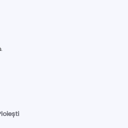
ă.
loiești