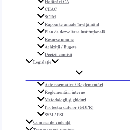
Hotărâri CA
CEAC
SCIM
Rapoarte anuale învățământ
Plan de dezvoltare instituțională
Resurse umane
Achiziții / Bugete
Decizii comisii
Legislație
Acte normative / Reglementări
Reglementări interne
Metodologii și ghiduri
Protecția datelor (GDPR)
SSM / PSI
Comisia de violență
Transparență venituri