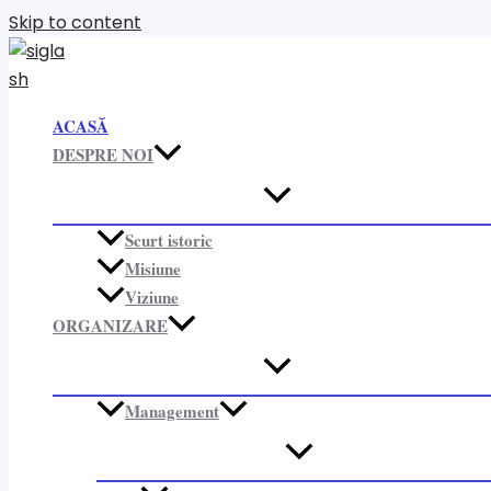
Skip to content
ACASĂ
DESPRE NOI
Scurt istoric
Misiune
Viziune
ORGANIZARE​
Management