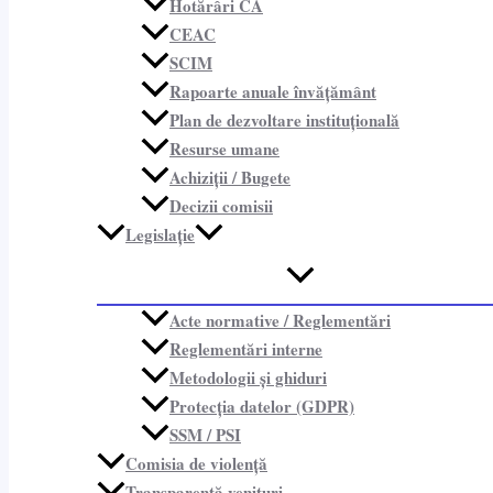
Hotărâri CA
CEAC
SCIM
Rapoarte anuale învățământ
Plan de dezvoltare instituțională
Resurse umane
Achiziții / Bugete
Decizii comisii
Legislație
Acte normative / Reglementări
Reglementări interne
Metodologii și ghiduri
Protecția datelor (GDPR)
SSM / PSI
Comisia de violență
Transparență venituri