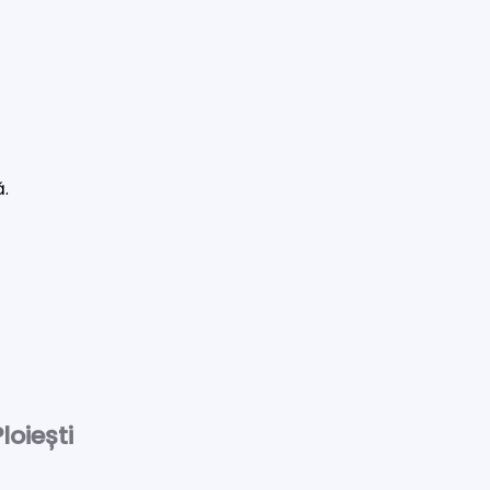
ă.
loiești