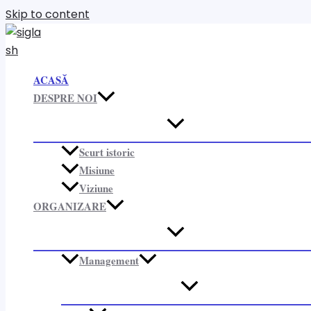
Skip to content
ACASĂ
DESPRE NOI
Scurt istoric
Misiune
Viziune
ORGANIZARE​
Management