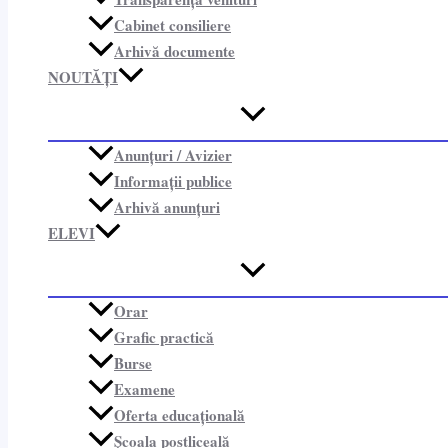
Cabinet consiliere​
Arhivă documente
NOUTĂȚI
Anunțuri / Avizier
Informații publice​
Arhivă anunțuri
ELEVI
Orar
Grafic practică
Burse
Examene
Oferta educațională
Școala postliceală