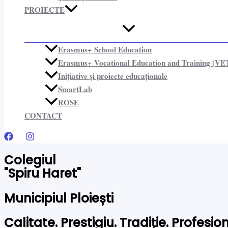
PROIECTE​
Erasmus+ School Education
Erasmus+ Vocational Education and Training (VE
Inițiative și proiecte educaționale​
SmartLab
ROSE
CONTACT
Colegiul
"Spiru Haret"
Municipiul Ploiești
Calitate. Prestigiu. Tradiție. Profesi