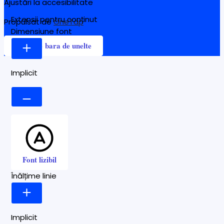
Ajustări la accesibilitate
Extensii pentru conținut
Propulsat de
OneTap
Dimensiune font
Ascunde bara de unelte
Implicit
Font lizibil
Înălțime linie
Implicit