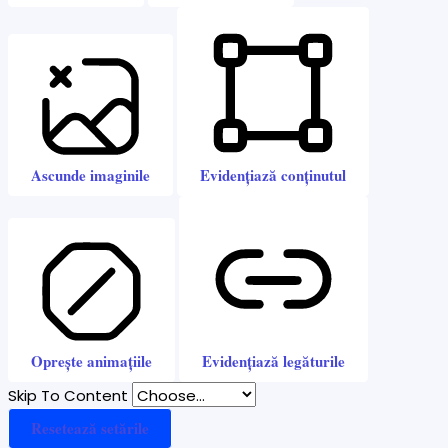
Ascunde imaginile
Evidențiază conținutul
Oprește animațiile
Evidențiază legăturile
Skip To Content
Resetează setările