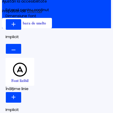
Ajustări la accesibilitate
Extensii pentru conținut
Propulsat de
OneTap
Dimensiune font
Ascunde bara de unelte
Implicit
Font lizibil
Înălțime linie
Implicit