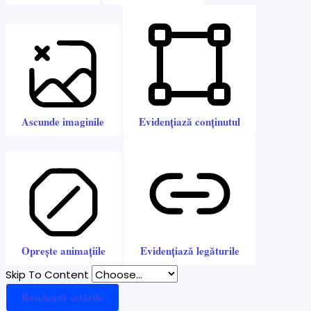
Ascunde imaginile
Evidențiază conținutul
Oprește animațiile
Evidențiază legăturile
Skip To Content
Resetează setările