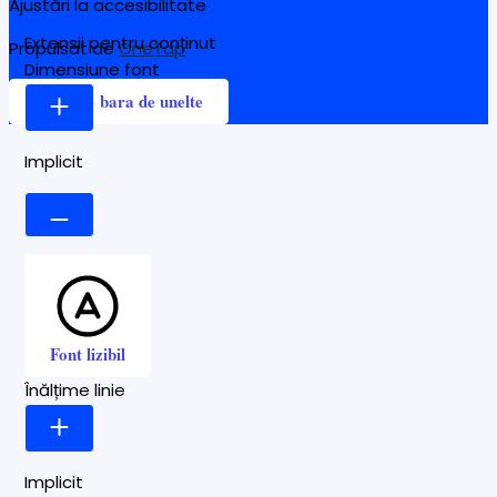
Ajustări la accesibilitate
Extensii pentru conținut
Propulsat de
OneTap
Dimensiune font
Ascunde bara de unelte
Implicit
Font lizibil
Înălțime linie
Implicit