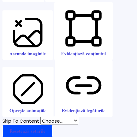
Ascunde imaginile
Evidențiază conținutul
Oprește animațiile
Evidențiază legăturile
Skip To Content
Resetează setările