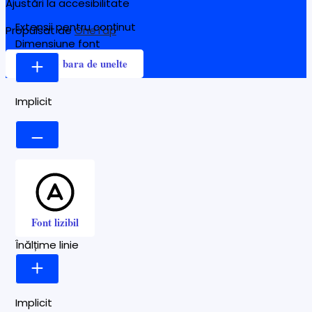
Ajustări la accesibilitate
Extensii pentru conținut
Propulsat de
OneTap
Dimensiune font
Ascunde bara de unelte
Implicit
Font lizibil
Înălțime linie
Implicit