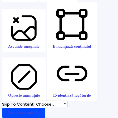
Ascunde imaginile
Evidențiază conținutul
Oprește animațiile
Evidențiază legăturile
Skip To Content
Resetează setările