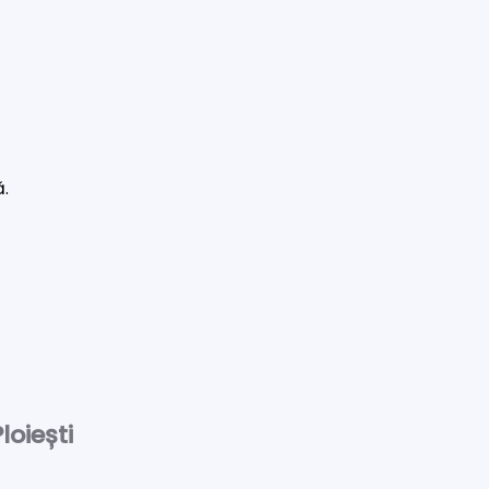
ă.
loiești