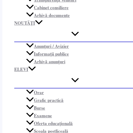
Cabinet consiliere​
Arhivă documente
NOUTĂȚI
Anunțuri / Avizier
Informații publice​
Arhivă anunțuri
ELEVI
Orar
Grafic practică
Burse
Examene
Oferta educațională
Școala postliceală