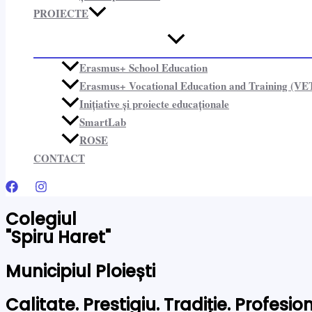
PROIECTE​
Erasmus+ School Education
Erasmus+ Vocational Education and Training (VE
Inițiative și proiecte educaționale​
SmartLab
ROSE
CONTACT
Colegiul
"Spiru Haret"
Municipiul Ploiești
Calitate. Prestigiu. Tradiție. Profesi