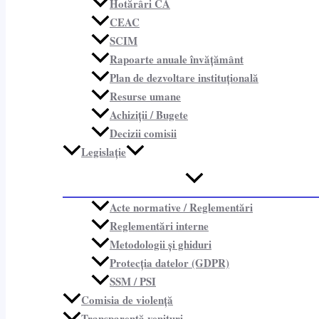
Hotărâri CA
CEAC
SCIM
Rapoarte anuale învățământ
Plan de dezvoltare instituțională
Resurse umane
Achiziții / Bugete
Decizii comisii
Legislație
Acte normative / Reglementări
Reglementări interne
Metodologii și ghiduri
Protecția datelor (GDPR)
SSM / PSI
Comisia de violență
Transparență venituri