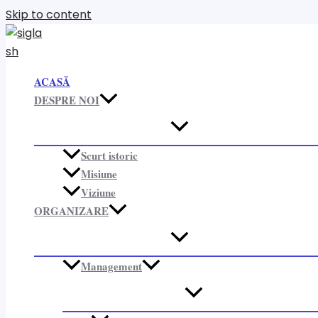
Skip to content
ACASĂ
DESPRE NOI
Scurt istoric
Misiune
Viziune
ORGANIZARE​
Management