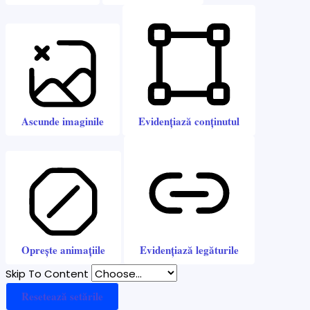
Ascunde imaginile
Evidențiază conținutul
Oprește animațiile
Evidențiază legăturile
Skip To Content
Resetează setările