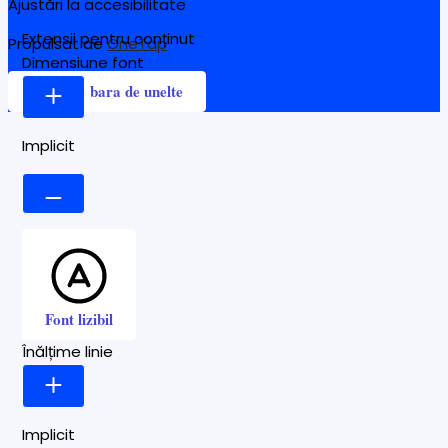
Ajustări la accesibilitate
Extensii pentru conținut
Propulsat de
OneTap
Dimensiune font
Ascunde bara de unelte
Implicit
Font lizibil
Înălțime linie
Implicit