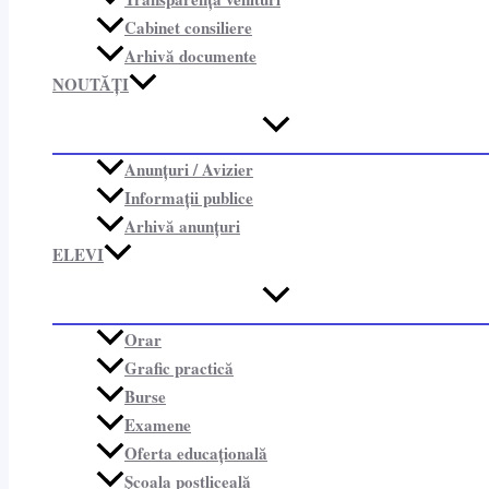
Cabinet consiliere​
Arhivă documente
NOUTĂȚI
Anunțuri / Avizier
Informații publice​
Arhivă anunțuri
ELEVI
Orar
Grafic practică
Burse
Examene
Oferta educațională
Școala postliceală