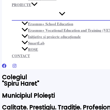
PROIECTE​
Erasmus+ School Education
Erasmus+ Vocational Education and Training (VE
Inițiative și proiecte educaționale​
SmartLab
ROSE
CONTACT
Colegiul
"Spiru Haret"
Municipiul Ploiești
Calitate. Prestigiu. Tradiție. Profesi