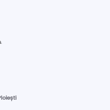
ă.
loiești