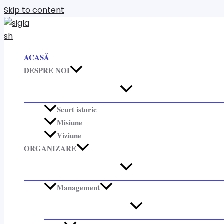
Skip to content
ACASĂ
DESPRE NOI
Scurt istoric
Misiune
Viziune
ORGANIZARE​
Management