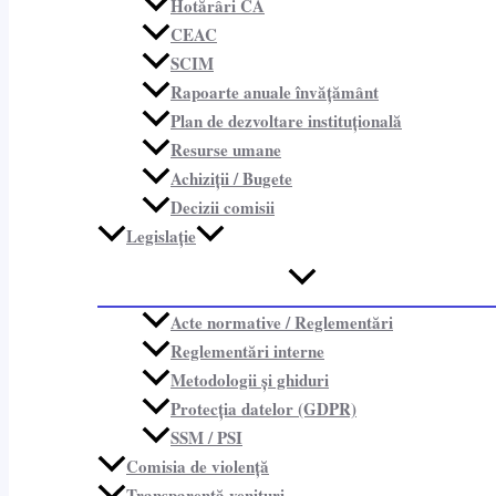
Hotărâri CA
CEAC
SCIM
Rapoarte anuale învățământ
Plan de dezvoltare instituțională
Resurse umane
Achiziții / Bugete
Decizii comisii
Legislație
Acte normative / Reglementări
Reglementări interne
Metodologii și ghiduri
Protecția datelor (GDPR)
SSM / PSI
Comisia de violență
Transparență venituri