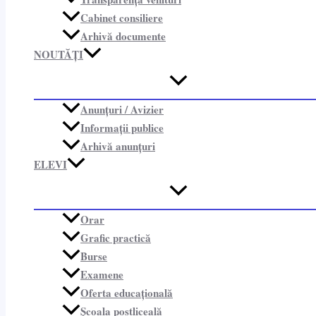
Cabinet consiliere​
Arhivă documente
NOUTĂȚI
Anunțuri / Avizier
Informații publice​
Arhivă anunțuri
ELEVI
Orar
Grafic practică
Burse
Examene
Oferta educațională
Școala postliceală