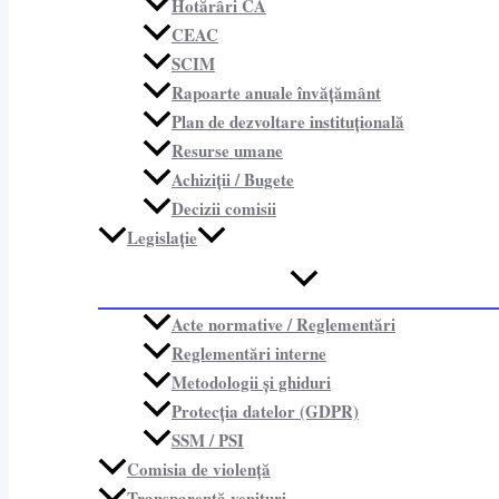
Hotărâri CA
CEAC
SCIM
Rapoarte anuale învățământ
Plan de dezvoltare instituțională
Resurse umane
Achiziții / Bugete
Decizii comisii
Legislație
Acte normative / Reglementări
Reglementări interne
Metodologii și ghiduri
Protecția datelor (GDPR)
SSM / PSI
Comisia de violență
Transparență venituri