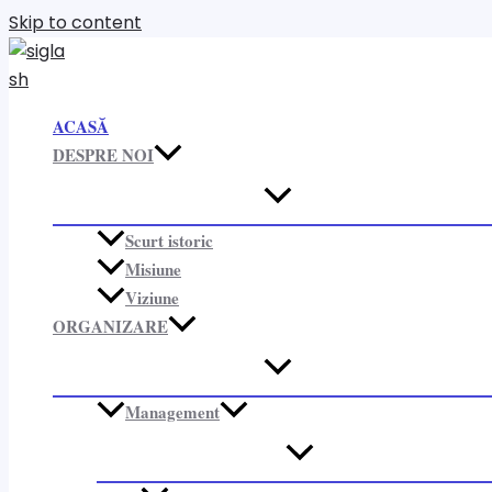
Skip to content
ACASĂ
DESPRE NOI
Scurt istoric
Misiune
Viziune
ORGANIZARE​
Management