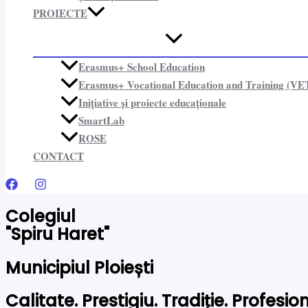
PROIECTE​
Erasmus+ School Education
Erasmus+ Vocational Education and Training (VE
Inițiative și proiecte educaționale​
SmartLab
ROSE
CONTACT
Colegiul
"Spiru Haret"
Municipiul Ploiești
Calitate. Prestigiu. Tradiție. Profesi