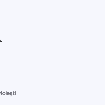
ă.
loiești