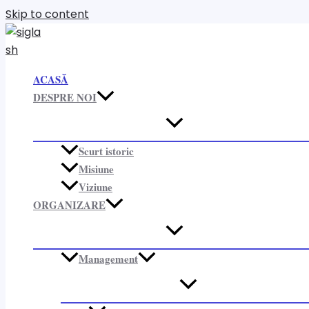
Skip to content
ACASĂ
DESPRE NOI
Scurt istoric
Misiune
Viziune
ORGANIZARE​
Management