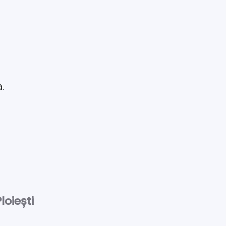
ă.
loiești