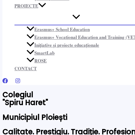
PROIECTE​
Erasmus+ School Education
Erasmus+ Vocational Education and Training (VE
Inițiative și proiecte educaționale​
SmartLab
ROSE
CONTACT
Colegiul
"Spiru Haret"
Municipiul Ploiești
Calitate. Prestigiu. Tradiție. Profesi