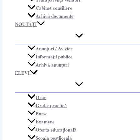
Cabinet consiliere​
Arhivă documente
NOUTĂȚI
Anunțuri / Avizier
Informații publice​
Arhivă anunțuri
ELEVI
Orar
Grafic practică
Burse
Examene
Oferta educațională
Școala postliceală