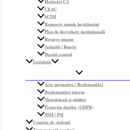
Hotărâri CA
CEAC
SCIM
Rapoarte anuale învățământ
Plan de dezvoltare instituțională
Resurse umane
Achiziții / Bugete
Decizii comisii
Legislație
Acte normative / Reglementări
Reglementări interne
Metodologii și ghiduri
Protecția datelor (GDPR)
SSM / PSI
Comisia de violență
Transparență venituri