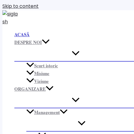
Skip to content
ACASĂ
DESPRE NOI
Scurt istoric
Misiune
Viziune
ORGANIZARE​
Management