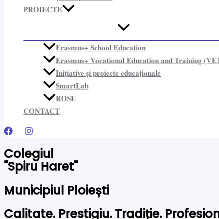
PROIECTE​
Erasmus+ School Education
Erasmus+ Vocational Education and Training (VE
Inițiative și proiecte educaționale​
SmartLab
ROSE
CONTACT
Colegiul
"Spiru Haret"
Municipiul Ploiești
Calitate. Prestigiu. Tradiție. Profesi