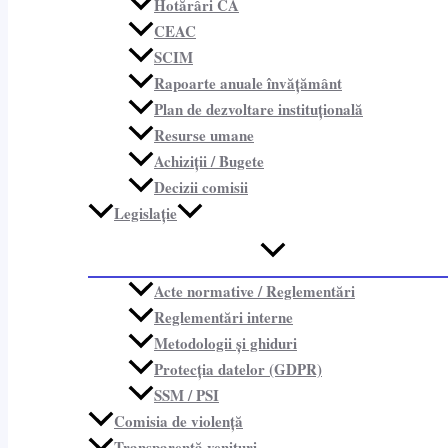
Hotărâri CA
CEAC
SCIM
Rapoarte anuale învățământ
Plan de dezvoltare instituțională
Resurse umane
Achiziții / Bugete
Decizii comisii
Legislație
Acte normative / Reglementări
Reglementări interne
Metodologii și ghiduri
Protecția datelor (GDPR)
SSM / PSI
Comisia de violență
Transparență venituri