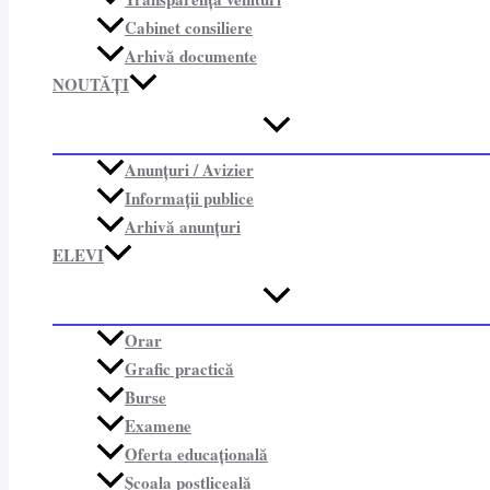
Cabinet consiliere​
Arhivă documente
NOUTĂȚI
Anunțuri / Avizier
Informații publice​
Arhivă anunțuri
ELEVI
Orar
Grafic practică
Burse
Examene
Oferta educațională
Școala postliceală