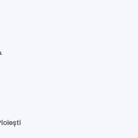
ă.
loiești