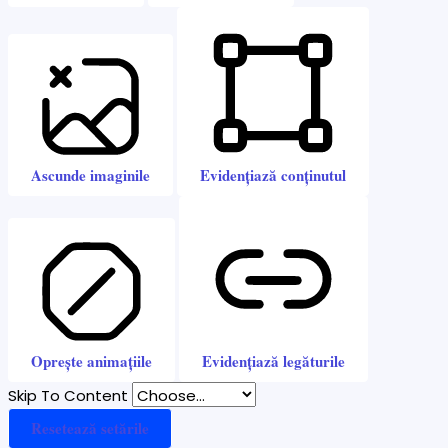
Ascunde imaginile
Evidențiază conținutul
Oprește animațiile
Evidențiază legăturile
Skip To Content
Resetează setările