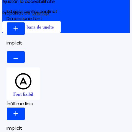
Ajustări la accesibilitate
Extensii pentru conținut
Propulsat de
OneTap
Dimensiune font
Ascunde bara de unelte
Implicit
Font lizibil
Înălțime linie
Implicit