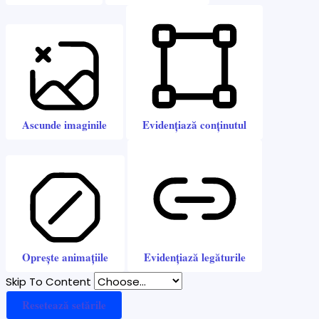
Ascunde imaginile
Evidențiază conținutul
Oprește animațiile
Evidențiază legăturile
Skip To Content
Resetează setările