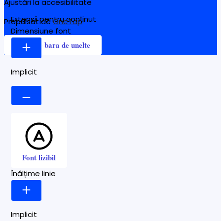
Ajustări la accesibilitate
Extensii pentru conținut
Propulsat de
OneTap
Dimensiune font
Ascunde bara de unelte
Implicit
Font lizibil
Înălțime linie
Implicit