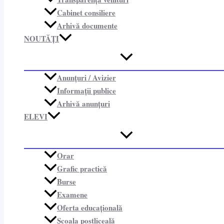
Cabinet consiliere​
Arhivă documente
NOUTĂȚI
Anunțuri / Avizier
Informații publice​
Arhivă anunțuri
ELEVI
Orar
Grafic practică
Burse
Examene
Oferta educațională
Școala postliceală