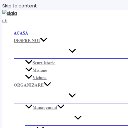
Skip to content
ACASĂ
DESPRE NOI
Scurt istoric
Misiune
Viziune
ORGANIZARE​
Management