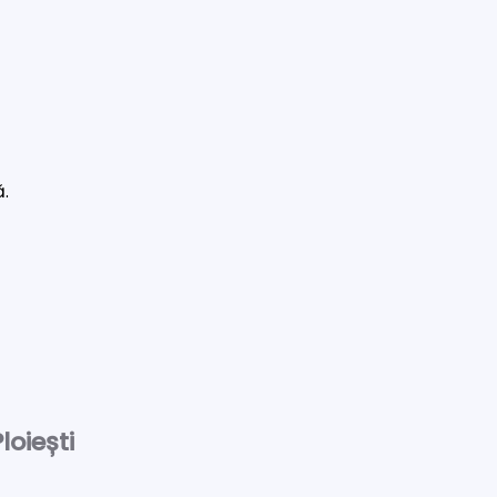
ă.
loiești