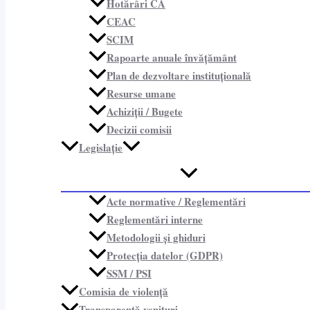
Hotărâri CA
CEAC
SCIM
Rapoarte anuale învățământ
Plan de dezvoltare instituțională
Resurse umane
Achiziții / Bugete
Decizii comisii
Legislație
Acte normative / Reglementări
Reglementări interne
Metodologii și ghiduri
Protecția datelor (GDPR)
SSM / PSI
Comisia de violență
Transparență venituri