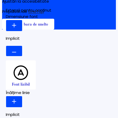
Ajustări la accesibilitate
Extensii pentru conținut
Propulsat de
OneTap
Dimensiune font
Ascunde bara de unelte
Implicit
Font lizibil
Înălțime linie
Implicit