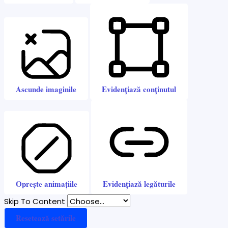
Ascunde imaginile
Evidențiază conținutul
Oprește animațiile
Evidențiază legăturile
Skip To Content
Resetează setările