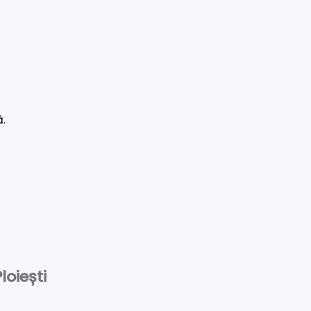
ă.
loiești