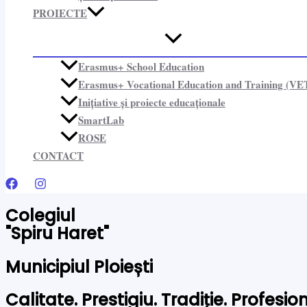
PROIECTE​
Erasmus+ School Education
Erasmus+ Vocational Education and Training (VE
Inițiative și proiecte educaționale​
SmartLab
ROSE
CONTACT
Colegiul
"Spiru Haret"
Municipiul Ploiești
Calitate. Prestigiu. Tradiție. Profesi