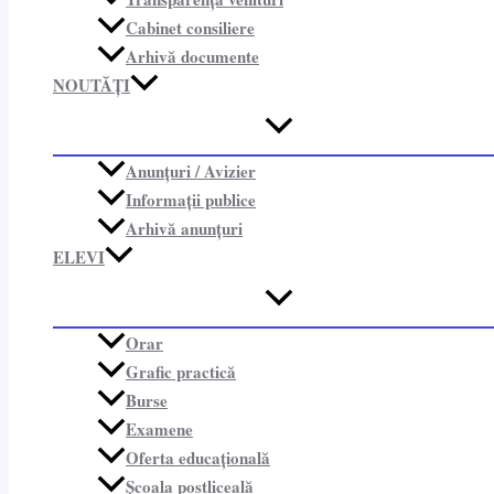
Cabinet consiliere​
Arhivă documente
NOUTĂȚI
Anunțuri / Avizier
Informații publice​
Arhivă anunțuri
ELEVI
Orar
Grafic practică
Burse
Examene
Oferta educațională
Școala postliceală