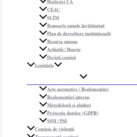
Hotărâri CA
CEAC
SCIM
Rapoarte anuale învățământ
Plan de dezvoltare instituțională
Resurse umane
Achiziții / Bugete
Decizii comisii
Legislație
Acte normative / Reglementări
Reglementări interne
Metodologii și ghiduri
Protecția datelor (GDPR)
SSM / PSI
Comisia de violență
Transparență venituri