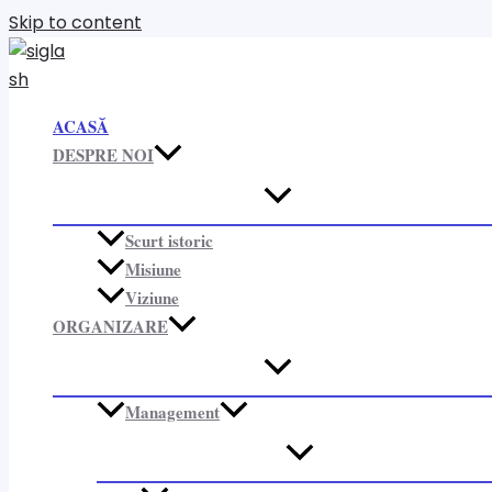
Skip to content
ACASĂ
DESPRE NOI
Scurt istoric
Misiune
Viziune
ORGANIZARE​
Management