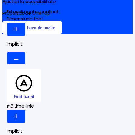
Ajustări la accesibilitate
Extensii pentru conținut
Propulsat de
OneTap
Dimensiune font
Ascunde bara de unelte
Implicit
Font lizibil
Înălțime linie
Implicit