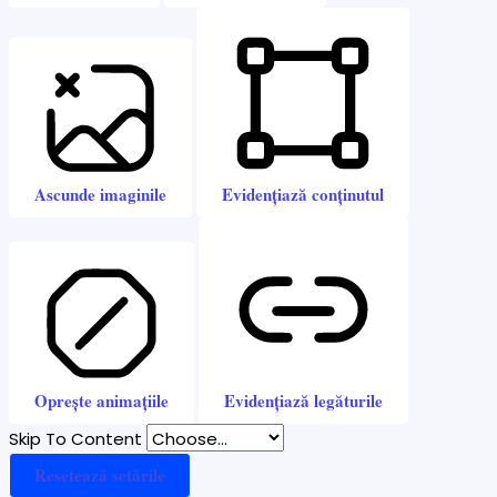
Ascunde imaginile
Evidențiază conținutul
Oprește animațiile
Evidențiază legăturile
Skip To Content
Resetează setările