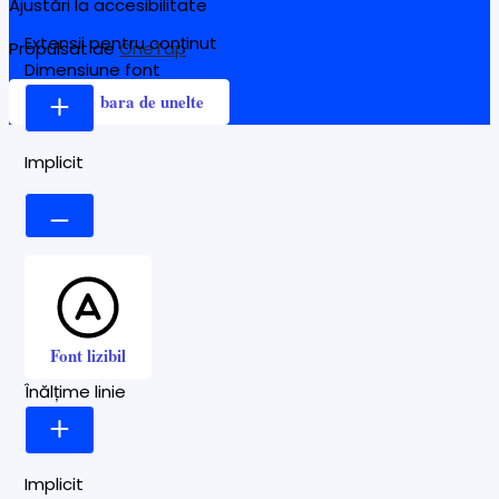
Ajustări la accesibilitate
Extensii pentru conținut
Propulsat de
OneTap
Dimensiune font
Ascunde bara de unelte
Implicit
Font lizibil
Înălțime linie
Implicit