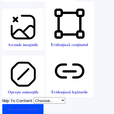
Ascunde imaginile
Evidențiază conținutul
Oprește animațiile
Evidențiază legăturile
Skip To Content
Resetează setările