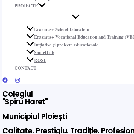
PROIECTE​
Erasmus+ School Education
Erasmus+ Vocational Education and Training (VE
Inițiative și proiecte educaționale​
SmartLab
ROSE
CONTACT
Colegiul
"Spiru Haret"
Municipiul Ploiești
Calitate. Prestigiu. Tradiție. Profesi