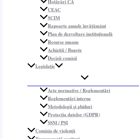
Hotărâri CA
CEAC
SCIM
Rapoarte anuale învățământ
Plan de dezvoltare instituțională
Resurse umane
Achiziții / Bugete
Decizii comisii
Legislație
Acte normative / Reglementări
Reglementări interne
Metodologii și ghiduri
Protecția datelor (GDPR)
SSM / PSI
Comisia de violență
Transparență venituri