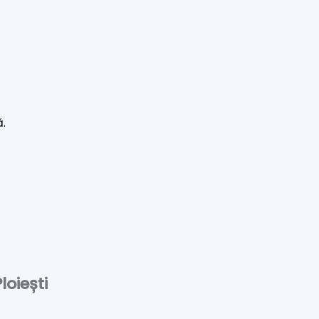
ă.
loiești