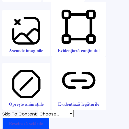
Ascunde imaginile
Evidențiază conținutul
Oprește animațiile
Evidențiază legăturile
Skip To Content
Resetează setările