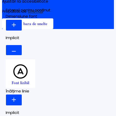
Ajustări la accesibilitate
Extensii pentru conținut
Propulsat de
OneTap
Dimensiune font
Ascunde bara de unelte
Implicit
Font lizibil
Înălțime linie
Implicit