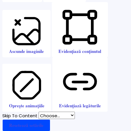
Ascunde imaginile
Evidențiază conținutul
Oprește animațiile
Evidențiază legăturile
Skip To Content
Resetează setările