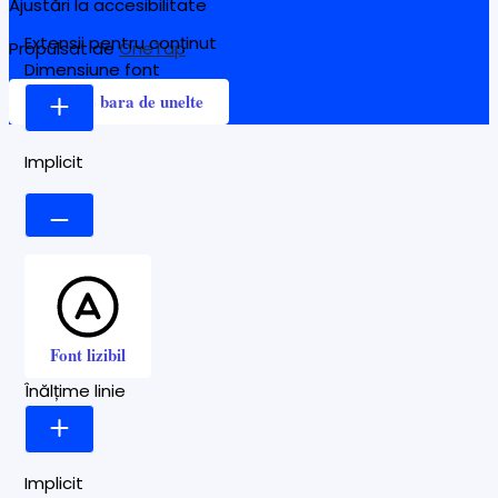
Ajustări la accesibilitate
Extensii pentru conținut
Propulsat de
OneTap
Dimensiune font
Ascunde bara de unelte
Implicit
Font lizibil
Înălțime linie
Implicit