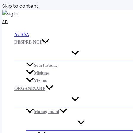
Skip to content
ACASĂ
DESPRE NOI
Scurt istoric
Misiune
Viziune
ORGANIZARE​
Management