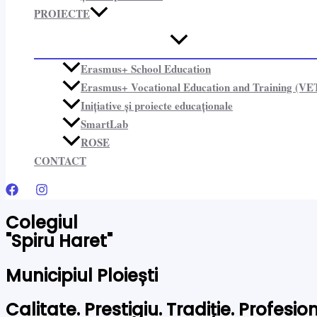
PROIECTE​
Erasmus+ School Education
Erasmus+ Vocational Education and Training (VE
Inițiative și proiecte educaționale​
SmartLab
ROSE
CONTACT
Colegiul
"Spiru Haret"
Municipiul Ploiești
Calitate. Prestigiu. Tradiție. Profesi