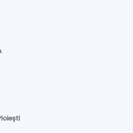
ă.
loiești