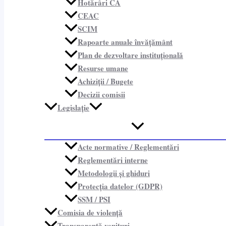
Hotărâri CA
CEAC
SCIM
Rapoarte anuale învățământ
Plan de dezvoltare instituțională
Resurse umane
Achiziții / Bugete
Decizii comisii
Legislație
Acte normative / Reglementări
Reglementări interne
Metodologii și ghiduri
Protecția datelor (GDPR)
SSM / PSI
Comisia de violență
Transparență venituri