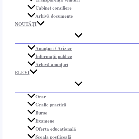
Cabinet consiliere​
Arhivă documente
NOUTĂȚI
Anunțuri / Avizier
Informații publice​
Arhivă anunțuri
ELEVI
Orar
Grafic practică
Burse
Examene
Oferta educațională
Școala postliceală