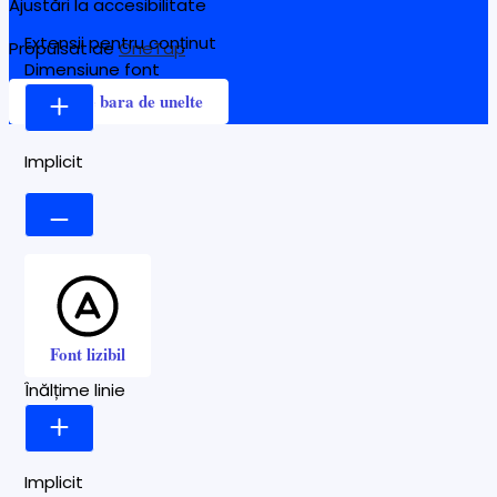
Ajustări la accesibilitate
Extensii pentru conținut
Propulsat de
OneTap
Dimensiune font
Ascunde bara de unelte
Implicit
Font lizibil
Înălțime linie
Implicit