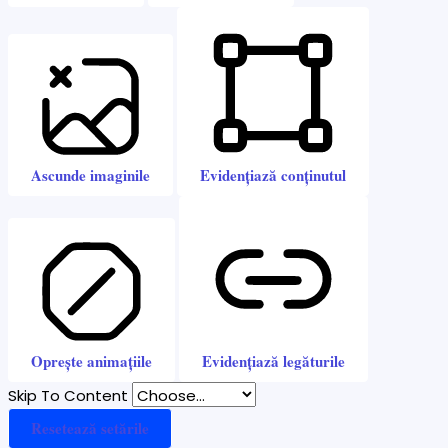
Ascunde imaginile
Evidențiază conținutul
Oprește animațiile
Evidențiază legăturile
Skip To Content
Resetează setările