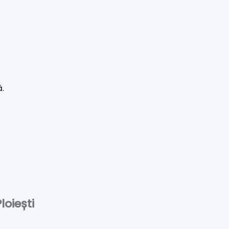
ă.
loiești