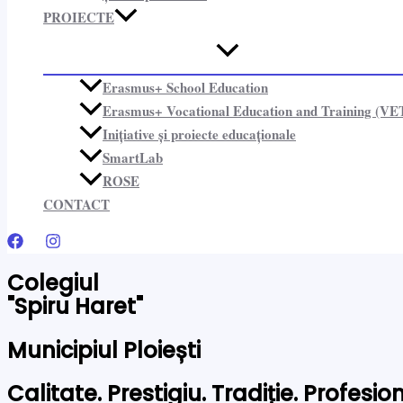
PROIECTE​
Erasmus+ School Education
Erasmus+ Vocational Education and Training (VE
Inițiative și proiecte educaționale​
SmartLab
ROSE
CONTACT
Colegiul
"Spiru Haret"
Municipiul Ploiești
Calitate. Prestigiu. Tradiție. Profesi