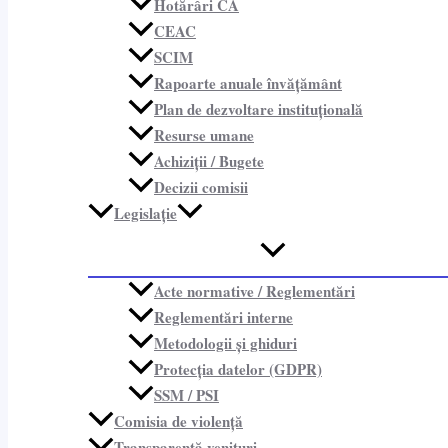
Hotărâri CA
CEAC
SCIM
Rapoarte anuale învățământ
Plan de dezvoltare instituțională
Resurse umane
Achiziții / Bugete
Decizii comisii
Legislație
Acte normative / Reglementări
Reglementări interne
Metodologii și ghiduri
Protecția datelor (GDPR)
SSM / PSI
Comisia de violență
Transparență venituri