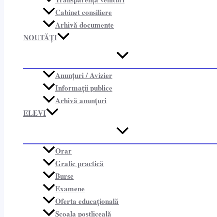
Cabinet consiliere​
Arhivă documente
NOUTĂȚI
Anunțuri / Avizier
Informații publice​
Arhivă anunțuri
ELEVI
Orar
Grafic practică
Burse
Examene
Oferta educațională
Școala postliceală