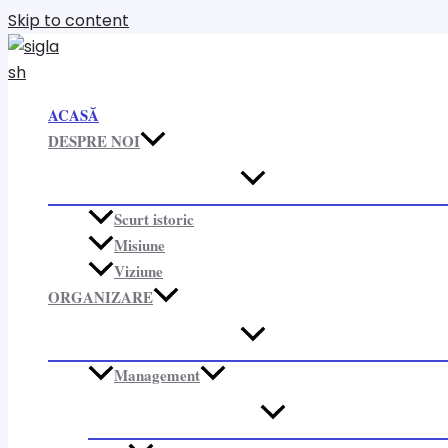
Skip to content
ACASĂ
DESPRE NOI
Scurt istoric
Misiune
Viziune
ORGANIZARE​
Management