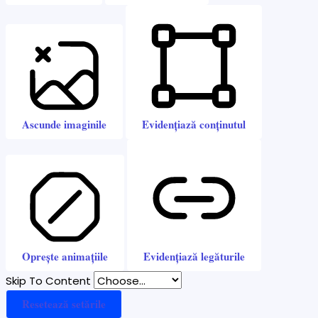
Ascunde imaginile
Evidențiază conținutul
Oprește animațiile
Evidențiază legăturile
Skip To Content
Resetează setările