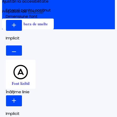
Ajustări la accesibilitate
Extensii pentru conținut
Propulsat de
OneTap
Dimensiune font
Ascunde bara de unelte
Implicit
Font lizibil
Înălțime linie
Implicit