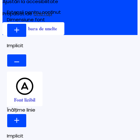
Ajustări la accesibilitate
Extensii pentru conținut
Propulsat de
OneTap
Dimensiune font
Ascunde bara de unelte
Implicit
Font lizibil
Înălțime linie
Implicit