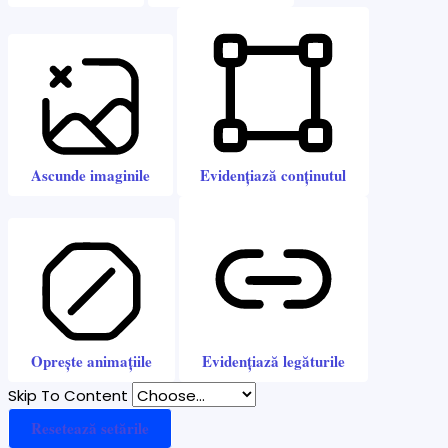
Ascunde imaginile
Evidențiază conținutul
Oprește animațiile
Evidențiază legăturile
Skip To Content
Resetează setările