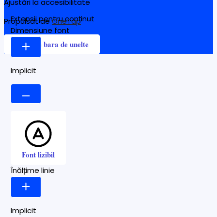
Ajustări la accesibilitate
Extensii pentru conținut
Propulsat de
OneTap
Dimensiune font
Ascunde bara de unelte
Implicit
Font lizibil
Înălțime linie
Implicit