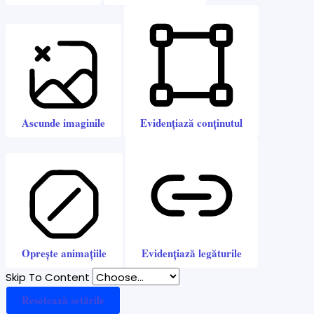
Ascunde imaginile
Evidențiază conținutul
Oprește animațiile
Evidențiază legăturile
Skip To Content
Resetează setările