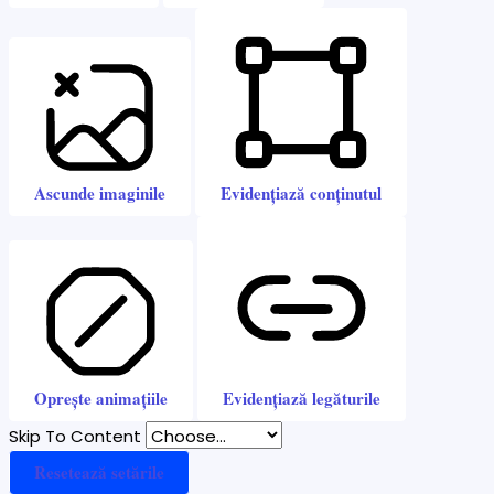
Ascunde imaginile
Evidențiază conținutul
Oprește animațiile
Evidențiază legăturile
Skip To Content
Resetează setările