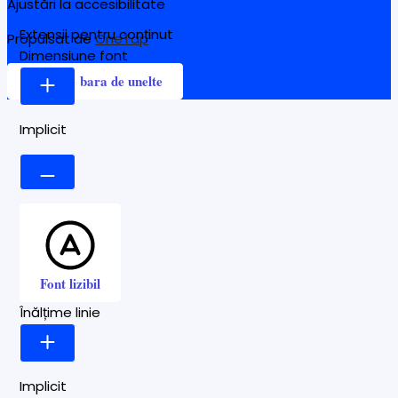
Ajustări la accesibilitate
Extensii pentru conținut
Propulsat de
OneTap
Dimensiune font
Ascunde bara de unelte
Implicit
Font lizibil
Înălțime linie
Implicit