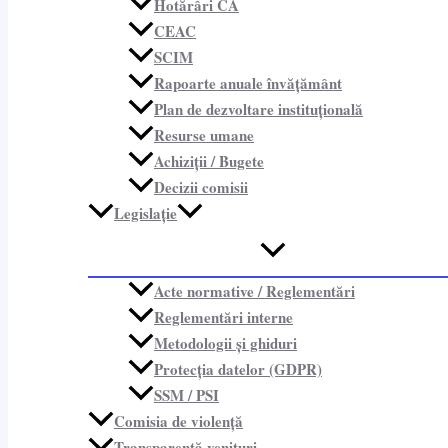
Hotărâri CA
CEAC
SCIM
Rapoarte anuale învățământ
Plan de dezvoltare instituțională
Resurse umane
Achiziții / Bugete
Decizii comisii
Legislație
Acte normative / Reglementări
Reglementări interne
Metodologii și ghiduri
Protecția datelor (GDPR)
SSM / PSI
Comisia de violență
Transparență venituri