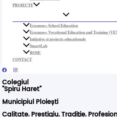
PROIECTE​
Erasmus+ School Education
Erasmus+ Vocational Education and Training (VE
Inițiative și proiecte educaționale​
SmartLab
ROSE
CONTACT
Colegiul
"Spiru Haret"
Municipiul Ploiești
Calitate. Prestigiu. Tradiție. Profesi