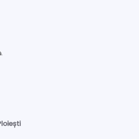
ă.
loiești