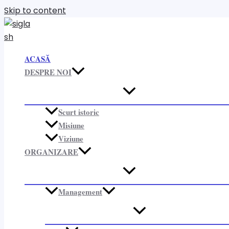
Skip to content
ACASĂ
DESPRE NOI
Scurt istoric
Misiune
Viziune
ORGANIZARE​
Management