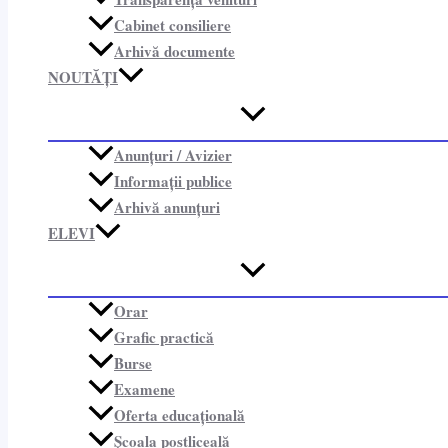
Cabinet consiliere​
Arhivă documente
NOUTĂȚI
Anunțuri / Avizier
Informații publice​
Arhivă anunțuri
ELEVI
Orar
Grafic practică
Burse
Examene
Oferta educațională
Școala postliceală