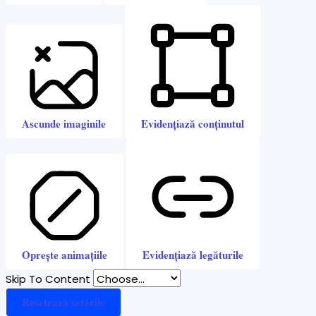
Ascunde imaginile
Evidențiază conținutul
Oprește animațiile
Evidențiază legăturile
Skip To Content
Resetează setările