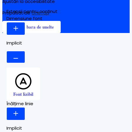
Ajustări la accesibilitate
Extensii pentru conținut
Propulsat de
OneTap
Dimensiune font
Ascunde bara de unelte
Implicit
Font lizibil
Înălțime linie
Implicit