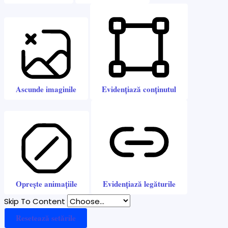
Ascunde imaginile
Evidențiază conținutul
Oprește animațiile
Evidențiază legăturile
Skip To Content
Resetează setările