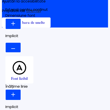
Ajustări la accesibilitate
Extensii pentru conținut
Propulsat de
OneTap
Dimensiune font
Ascunde bara de unelte
Implicit
Font lizibil
Înălțime linie
Implicit