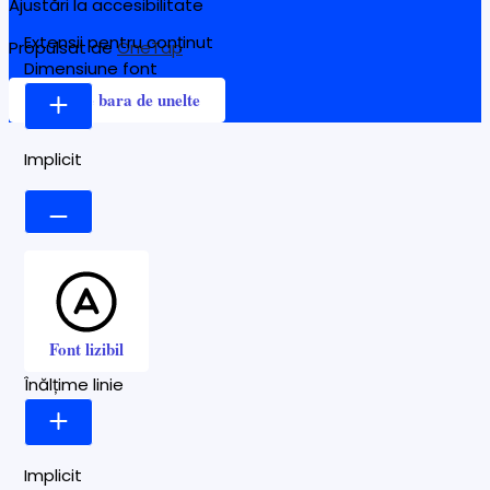
Ajustări la accesibilitate
Extensii pentru conținut
Propulsat de
OneTap
Dimensiune font
Ascunde bara de unelte
Implicit
Font lizibil
Înălțime linie
Implicit