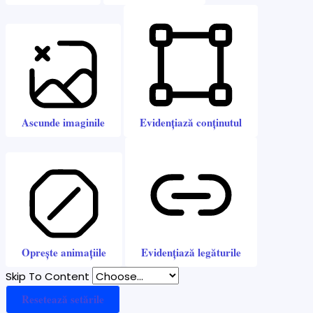
Ascunde imaginile
Evidențiază conținutul
Oprește animațiile
Evidențiază legăturile
Skip To Content
Resetează setările