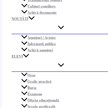
Cabinet consiliere​
Arhivă documente
NOUTĂȚI
Anunțuri / Avizier
Informații publice​
Arhivă anunțuri
ELEVI
Orar
Grafic practică
Burse
Examene
Oferta educațională
Școala postliceală