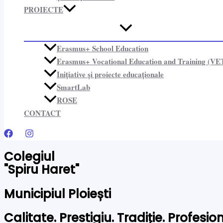
PROIECTE​
Erasmus+ School Education
Erasmus+ Vocational Education and Training (VE
Inițiative și proiecte educaționale​
SmartLab
ROSE
CONTACT
Colegiul
"Spiru Haret"
Municipiul Ploiești
Calitate. Prestigiu. Tradiție. Profesi