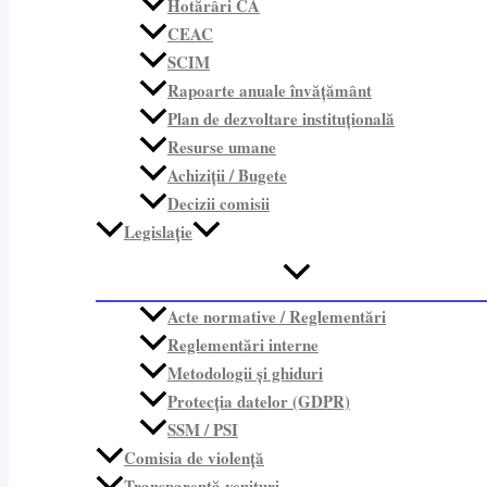
Hotărâri CA
CEAC
SCIM
Rapoarte anuale învățământ
Plan de dezvoltare instituțională
Resurse umane
Achiziții / Bugete
Decizii comisii
Legislație
Acte normative / Reglementări
Reglementări interne
Metodologii și ghiduri
Protecția datelor (GDPR)
SSM / PSI
Comisia de violență
Transparență venituri