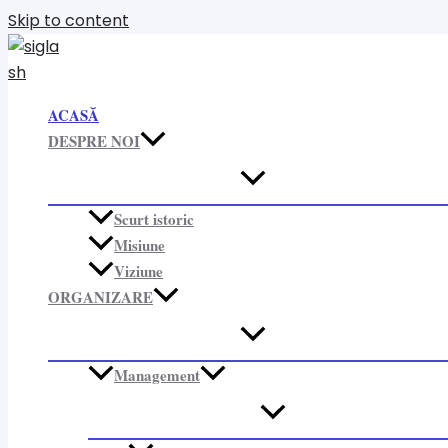
Skip to content
ACASĂ
DESPRE NOI
Scurt istoric
Misiune
Viziune
ORGANIZARE​
Management