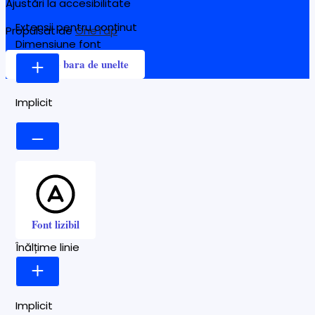
Ajustări la accesibilitate
Extensii pentru conținut
Propulsat de
OneTap
Dimensiune font
Ascunde bara de unelte
Implicit
Font lizibil
Înălțime linie
Implicit