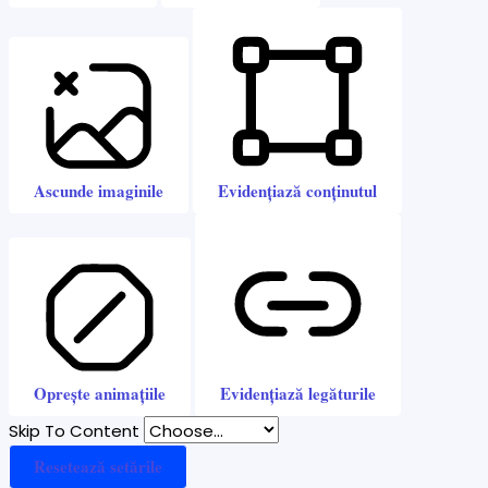
Ascunde imaginile
Evidențiază conținutul
Oprește animațiile
Evidențiază legăturile
Skip To Content
Resetează setările