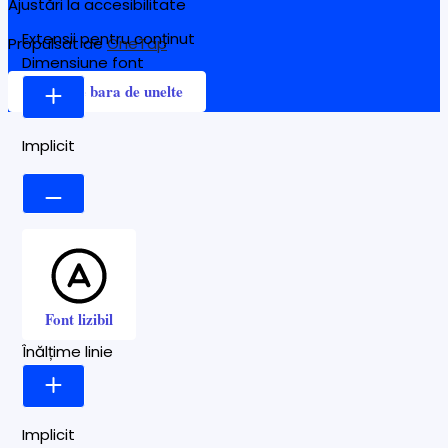
Ajustări la accesibilitate
Extensii pentru conținut
Propulsat de
OneTap
Dimensiune font
Ascunde bara de unelte
Implicit
Font lizibil
Înălțime linie
Implicit