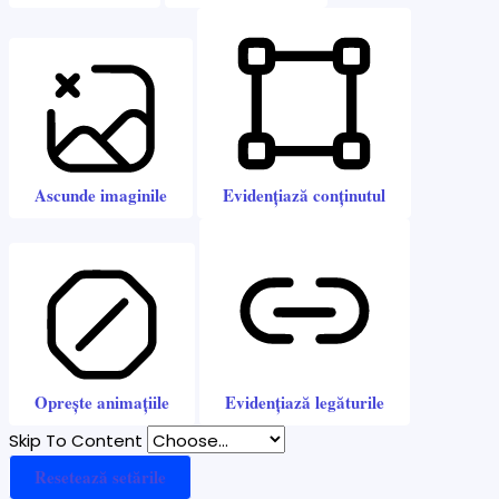
Ascunde imaginile
Evidențiază conținutul
Oprește animațiile
Evidențiază legăturile
Skip To Content
Resetează setările