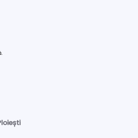
ă.
loiești