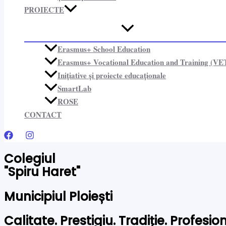
PROIECTE​
Erasmus+ School Education
Erasmus+ Vocational Education and Training (VE
Inițiative și proiecte educaționale​
SmartLab
ROSE
CONTACT
Colegiul
"Spiru Haret"
Municipiul Ploiești
Calitate. Prestigiu. Tradiție. Profesi