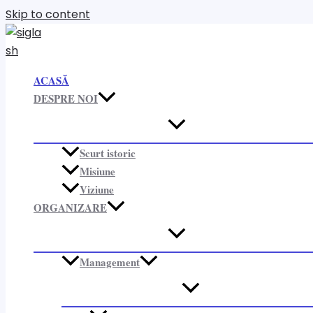
Skip to content
ACASĂ
DESPRE NOI
Scurt istoric
Misiune
Viziune
ORGANIZARE​
Management