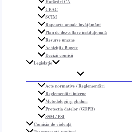
Hotărâri CA
CEAC
SCIM
Rapoarte anuale învățământ
Plan de dezvoltare instituțională
Resurse umane
Achiziții / Bugete
Decizii comisii
Legislație
Acte normative / Reglementări
Reglementări interne
Metodologii și ghiduri
Protecția datelor (GDPR)
SSM / PSI
Comisia de violență
Transparență venituri