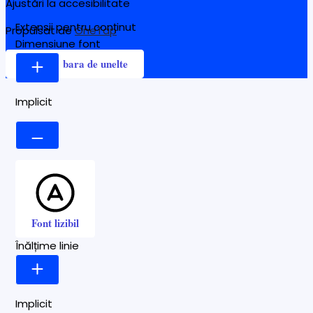
Ajustări la accesibilitate
Extensii pentru conținut
Propulsat de
OneTap
Dimensiune font
Ascunde bara de unelte
Implicit
Font lizibil
Înălțime linie
Implicit