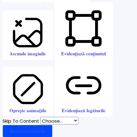
Ascunde imaginile
Evidențiază conținutul
Oprește animațiile
Evidențiază legăturile
Skip To Content
Resetează setările