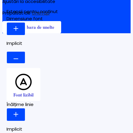
Ajustări la accesibilitate
Extensii pentru conținut
Propulsat de
OneTap
Dimensiune font
Ascunde bara de unelte
Implicit
Font lizibil
Înălțime linie
Implicit