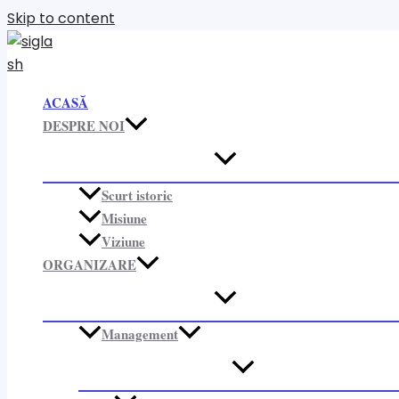
Skip to content
ACASĂ
DESPRE NOI
Scurt istoric
Misiune
Viziune
ORGANIZARE​
Management