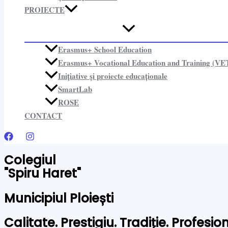
PROIECTE​
Erasmus+ School Education
Erasmus+ Vocational Education and Training (VE
Inițiative și proiecte educaționale​
SmartLab
ROSE
CONTACT
Colegiul
"Spiru Haret"
Municipiul Ploiești
Calitate. Prestigiu. Tradiție. Profesi