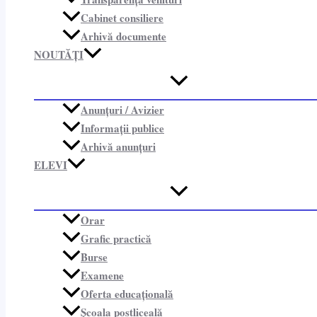
Cabinet consiliere​
Arhivă documente
NOUTĂȚI
Anunțuri / Avizier
Informații publice​
Arhivă anunțuri
ELEVI
Orar
Grafic practică
Burse
Examene
Oferta educațională
Școala postliceală