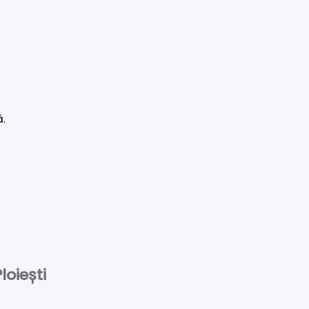
ă.
loiești