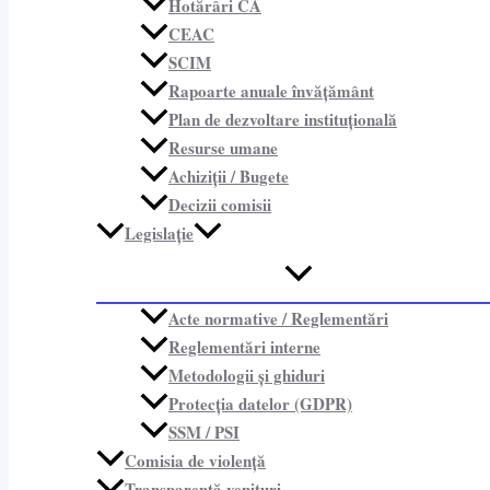
Hotărâri CA
CEAC
SCIM
Rapoarte anuale învățământ
Plan de dezvoltare instituțională
Resurse umane
Achiziții / Bugete
Decizii comisii
Legislație
Acte normative / Reglementări
Reglementări interne
Metodologii și ghiduri
Protecția datelor (GDPR)
SSM / PSI
Comisia de violență
Transparență venituri