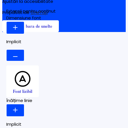
Ajustări la accesibilitate
Extensii pentru conținut
Propulsat de
OneTap
Dimensiune font
Ascunde bara de unelte
Implicit
Font lizibil
Înălțime linie
Implicit