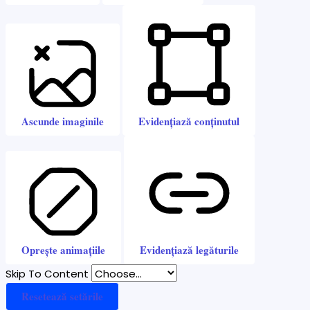
Ascunde imaginile
Evidențiază conținutul
Oprește animațiile
Evidențiază legăturile
Skip To Content
Resetează setările