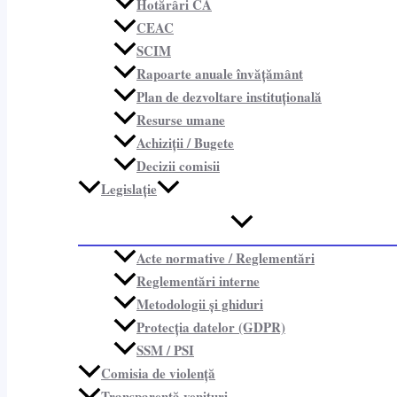
Hotărâri CA
CEAC
SCIM
Rapoarte anuale învățământ
Plan de dezvoltare instituțională
Resurse umane
Achiziții / Bugete
Decizii comisii
Legislație
Acte normative / Reglementări
Reglementări interne
Metodologii și ghiduri
Protecția datelor (GDPR)
SSM / PSI
Comisia de violență
Transparență venituri