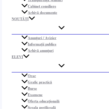
Cabinet consiliere​
Arhivă documente
NOUTĂȚI
Anunțuri / Avizier
Informații publice​
Arhivă anunțuri
ELEVI
Orar
Grafic practică
Burse
Examene
Oferta educațională
Școala postliceală