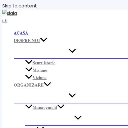
Skip to content
ACASĂ
DESPRE NOI
Scurt istoric
Misiune
Viziune
ORGANIZARE​
Management