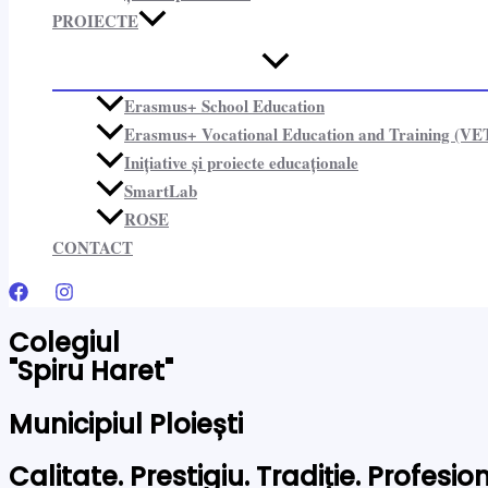
PROIECTE​
Erasmus+ School Education
Erasmus+ Vocational Education and Training (VE
Inițiative și proiecte educaționale​
SmartLab
ROSE
CONTACT
Colegiul
"Spiru Haret"
Municipiul Ploiești
Calitate. Prestigiu. Tradiție. Profesi