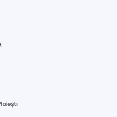
ă.
loiești